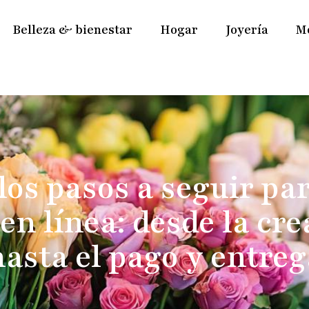
Belleza & bienestar
Hogar
Joyería
M
los pasos a seguir par
 en línea: desde la cr
hasta el pago y entreg