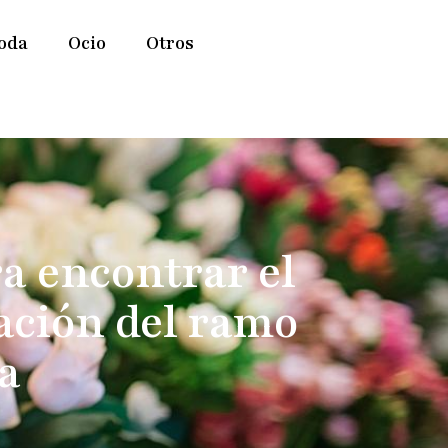
oda
Ocio
Otros
a encontrar el
eación del ramo
a