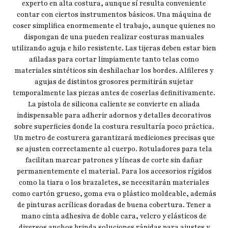
experto en alta costura, aunque sí resulta conveniente
contar con ciertos instrumentos básicos. Una máquina de
coser simplifica enormemente el trabajo, aunque quienes no
dispongan de una pueden realizar costuras manuales
utilizando aguja e hilo resistente. Las tijeras deben estar bien
afiladas para cortar limpiamente tanto telas como
materiales sintéticos sin deshilachar los bordes. Alfileres y
agujas de distintos grosores permitirán sujetar
temporalmente las piezas antes de coserlas definitivamente.
La pistola de silicona caliente se convierte en aliada
indispensable para adherir adornos y detalles decorativos
sobre superficies donde la costura resultaría poco práctica.
Un metro de costurera garantizará mediciones precisas que
se ajusten correctamente al cuerpo. Rotuladores para tela
facilitan marcar patrones y líneas de corte sin dañar
permanentemente el material. Para los accesorios rígidos
como la tiara o los brazaletes, se necesitarán materiales
como cartón grueso, goma eva o plástico moldeable, además
de pinturas acrílicas doradas de buena cobertura. Tener a
mano cinta adhesiva de doble cara, velcro y elásticos de
diversos anchos brinda soluciones rápidas para ajustes y