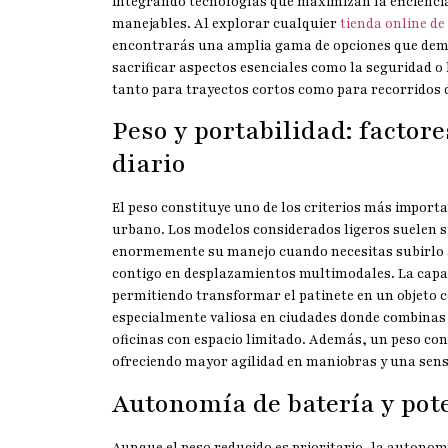
integrando tecnologías que maximizan la eficienc
manejables. Al explorar cualquier
tienda online de
encontrarás una amplia gama de opciones que demu
sacrificar aspectos esenciales como la seguridad o 
tanto para trayectos cortos como para recorridos 
Peso y portabilidad: factor
diario
El peso constituye uno de los criterios más importa
urbano. Los modelos considerados ligeros suelen si
enormemente su manejo cuando necesitas subirlo a 
contigo en desplazamientos multimodales. La capa
permitiendo transformar el patinete en un objeto 
especialmente valiosa en ciudades donde combinas
oficinas con espacio limitado. Además, un peso con
ofreciendo mayor agilidad en maniobras y una sens
Autonomía de batería y pot
Aunque el peso reducido es prioritario, la autonomí